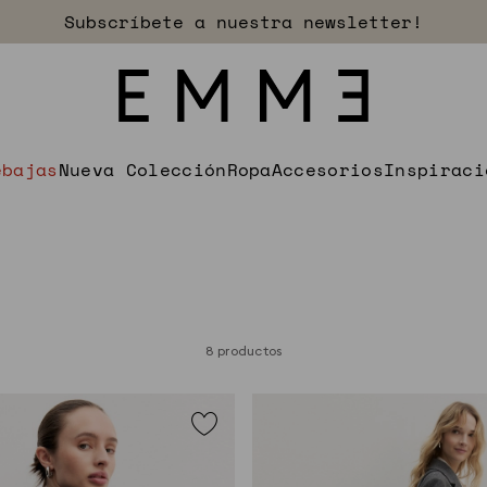
Descubre las rebajas
ebajas
Nueva Colección
Ropa
Accesorios
Inspiraci
8 productos