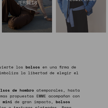
JERSÉIS
nvierte los
bolsos
en una firma de
imboliza la libertad de elegir el
olsos
de
hombro
atemporales, hasta
mas propuestas EMME acompañan con
s
mini
de gran impacto,
bolsos
los o texturas plateadas. Para