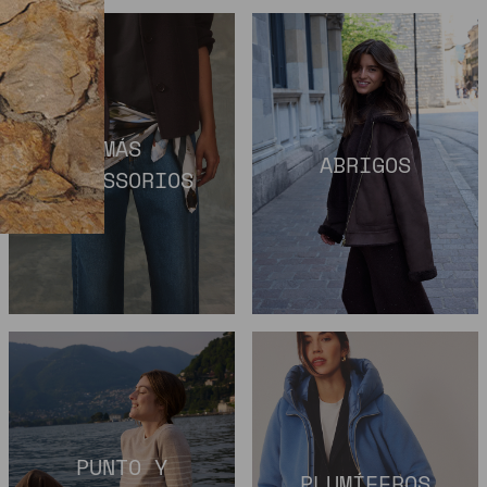
MÁS
ABRIGOS
ACCESSORIOS
PUNTO Y
PLUMÍFEROS