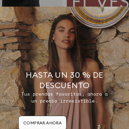
EL VE
BUSC
olso bandolera
95,00 €
Único, como tu estil
Ver vestidos
HASTA UN 30 % DE
DESCUENTO
Tus prendas favoritas, ahora a
un precio irresistible.
COMPRAR AHORA