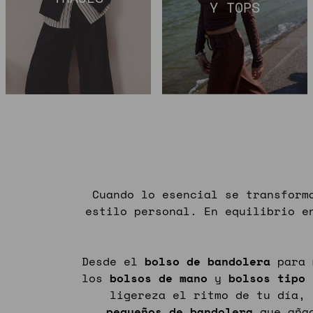
Y TOPS
Cuando lo esencial se transform
estilo personal. En equilibrio e
Desde el
bolso de bandolera
para
los
bolsos
de
mano
y
bolsos
tipo
ligereza el ritmo de tu día, 
pequeños
de
bandolera
que añad