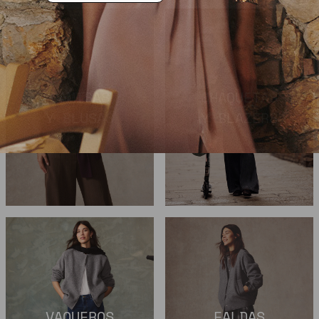
CAMISAS
CHAQUETAS
Y BLUSAS
Y BLAZERS
VAQUEROS
FALDAS