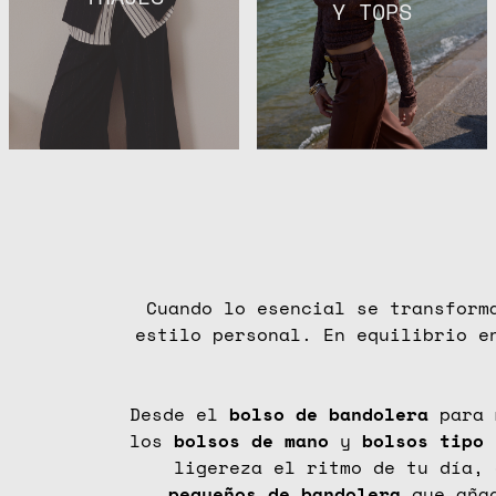
Y TOPS
Cuando lo esencial se transform
estilo personal. En equilibrio e
Desde el
bolso de bandolera
para
los
bolsos
de
mano
y
bolsos
tipo
ligereza el ritmo de tu día, 
pequeños
de
bandolera
que añad