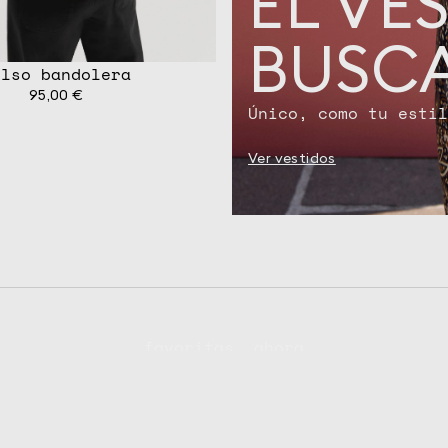
EL VE
BUSC
olso bandolera
95,00 €
Único, como tu estil
Ver vestidos
HASTA UN 30 % DE
DESCUENTO
Tus prendas favoritas, ahora a
un precio irresistible.
COMPRAR AHORA