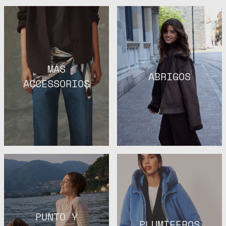
MÁS
ABRIGOS
ACCESSORIOS
PUNTO Y
PLUMÍFEROS