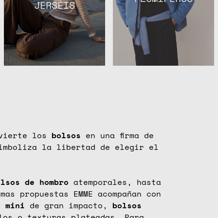
JERSÉIS
nvierte los
bolsos
en una firma de
imboliza la libertad de elegir el
olsos
de
hombro
atemporales, hasta
mas propuestas EMME acompañan con
s
mini
de gran impacto,
bolsos
los o texturas plateadas. Para