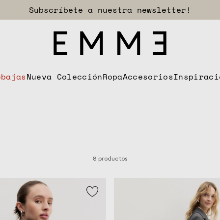
Descubre las rebajas
ebajas
Nueva Colección
Ropa
Accesorios
Inspiraci
8 productos