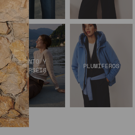
PUNTO Y
PLUMÍFEROS
JERSÉIS