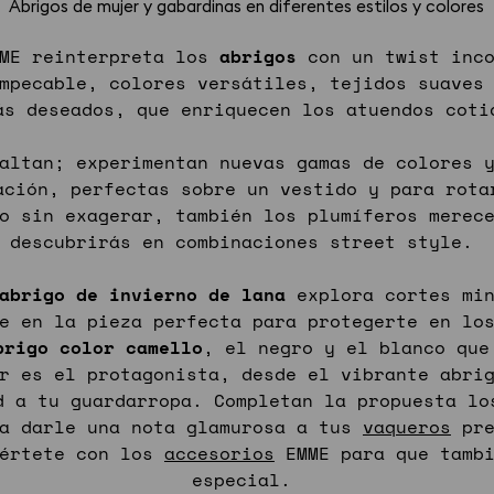
Abrigos de mujer y gabardinas en diferentes estilos y colores
MME reinterpreta los
abrigos
con un twist inco
mpecable, colores versátiles, tejidos suaves
s deseados, que enriquecen los atuendos coti
altan; experimentan nuevas gamas de colores y
ación, perfectas sobre un vestido y para rota
o sin exagerar, también los plumíferos merec
descubrirás en combinaciones street style.
abrigo de invierno de lana
explora cortes mi
e en la pieza perfecta para protegerte en lo
brigo color camello
, el negro y el blanco que
r es el protagonista, desde el vibrante abri
d a tu guardarropa. Completan la propuesta l
ra darle una nota glamurosa a tus
vaqueros
pre
iértete con los
accesorios
EMME para que tambi
especial.