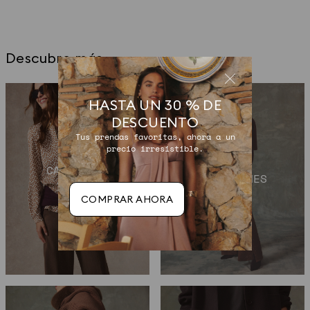
Descubre más
HASTA UN 30 % DE
DESCUENTO
Tus prendas favoritas, ahora a un
precio irresistible.
CAMISAS Y
PANTALONES
BLUSAS
COMPRAR AHORA