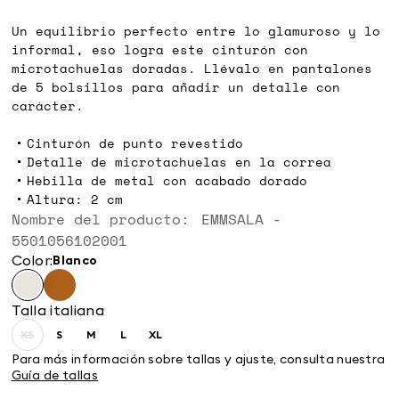
€
€
Un equilibrio perfecto entre lo glamuroso y lo
informal, eso logra este cinturón con
microtachuelas doradas. Llévalo en pantalones
de 5 bolsillos para añadir un detalle con
carácter.
Cinturón de punto revestido
Detalle de microtachuelas en la correa
Hebilla de metal con acabado dorado
Altura: 2 cm
Nombre del producto: EMMSALA -
5501056102001
Color:
blanco
Talla italiana
XS
S
M
L
XL
Size:
Size:
Size:
Size:
Size:
XS
S
M
L
XL
Para más información sobre tallas y ajuste, consulta nuestra
Guía de tallas