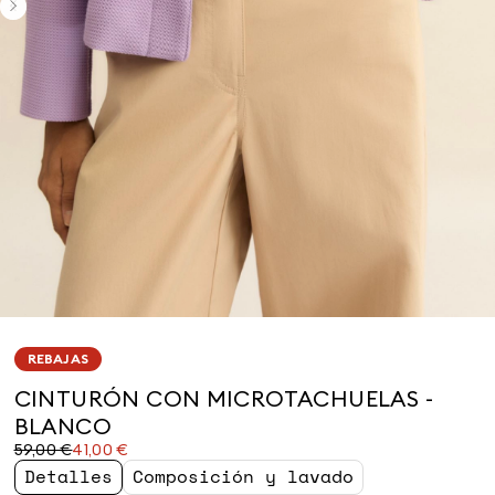
REBAJAS
CINTURÓN CON MICROTACHUELAS -
BLANCO
Precio
Precio
59,00 €
41,00 €
original
actual
Detalles
Composición y lavado
59,00
41,00