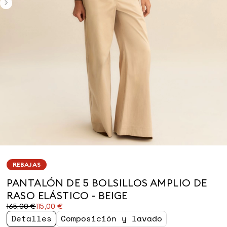
REBAJAS
PANTALÓN DE 5 BOLSILLOS AMPLIO DE
RASO ELÁSTICO - BEIGE
Precio
Precio
165,00 €
115,00 €
original
actual
Detalles
Composición y lavado
165,00
115,00