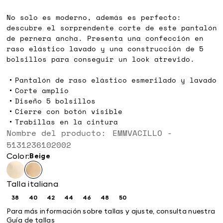
€
€
No solo es moderno, además es perfecto:
descubre el sorprendente corte de este pantalón
de pernera ancha. Presenta una confección en
raso elástico lavado y una construcción de 5
bolsillos para conseguir un look atrevido.
Pantalón de raso elástico esmerilado y lavado
Corte amplio
Diseño 5 bolsillos
Cierre con botón visible
Trabillas en la cintura
Nombre del producto: EMMVACILLO -
5131236102002
Color:
beige
Talla italiana
38
40
42
44
46
48
50
Size:
Size:
Size:
Size:
Size:
Size:
Size:
38
40
42
44
46
48
50
Para más información sobre tallas y ajuste, consulta nuestra
Guía de tallas