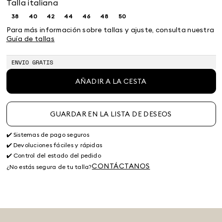
Talla italiana
38
40
42
44
46
48
50
Size:
Size:
Size:
Size:
Size:
Size:
Size:
38
40
42
44
46
48
50
Para más información sobre tallas y ajuste, consulta nuestra
Guía de tallas
ENVIO GRATIS
AÑADIR A LA CESTA
GUARDAR EN LA LISTA DE DESEOS
✔️ Sistemas de pago seguros
✔️ Devoluciones fáciles y rápidas
✔️ Control del estado del pedido
CONTÁCTANOS
¿No estás segura de tu talla?