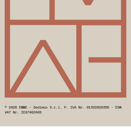
© 2026 EMME - Dedimax S.r.l. P. IVA Nr. 01322820356 - ESW
VAT Nr. IE9740240D