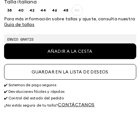
Talla italiana
38
40
42
44
46
48
50
Size:
Size:
Size:
Size:
Size:
Size:
Size:
38
40
42
44
46
48
50
Para más información sobre tallas y ajuste, consulta nuestra
Guía de tallas
ENVIO GRATIS
AÑADIR A LA CESTA
GUARDAR EN LA LISTA DE DESEOS
✔️ Sistemas de pago seguros
✔️ Devoluciones fáciles y rápidas
✔️ Control del estado del pedido
CONTÁCTANOS
¿No estás segura de tu talla?