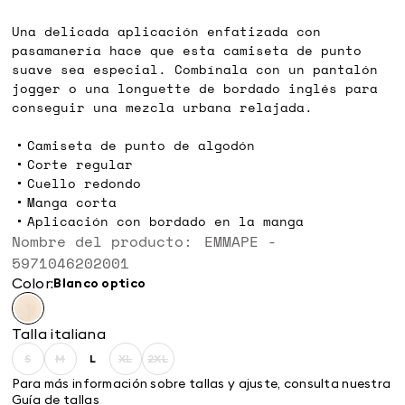
€
€
Una delicada aplicación enfatizada con
pasamanería hace que esta camiseta de punto
suave sea especial. Combínala con un pantalón
jogger o una longuette de bordado inglés para
conseguir una mezcla urbana relajada.
Camiseta de punto de algodón
Corte regular
Cuello redondo
Manga corta
Aplicación con bordado en la manga
Nombre del producto: EMMAPE -
5971046202001
Color:
blanco optico
Talla italiana
S
M
L
XL
2XL
Size:
Size:
Size:
Size:
Size:
S
M
L
XL
2XL
Para más información sobre tallas y ajuste, consulta nuestra
Guía de tallas