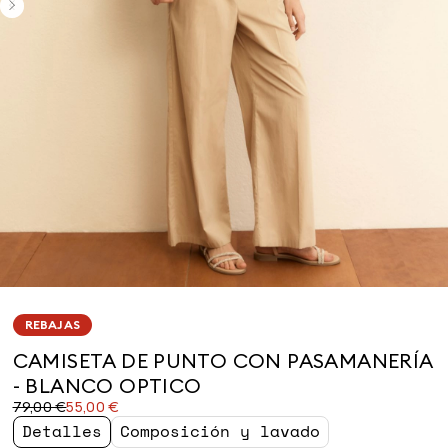
REBAJAS
CAMISETA DE PUNTO CON PASAMANERÍA
- BLANCO OPTICO
Precio
Precio
79,00 €
55,00 €
original
actual
Detalles
Composición y lavado
79,00
55,00