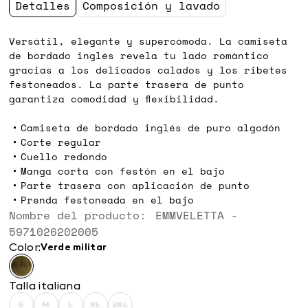
original
actual
Detalles
Composición y lavado
105,00
73,00
€
€
Versátil, elegante y supercómoda. La camiseta
de bordado inglés revela tu lado romántico
gracias a los delicados calados y los ribetes
festoneados. La parte trasera de punto
garantiza comodidad y flexibilidad.
Camiseta de bordado inglés de puro algodón
Corte regular
Cuello redondo
Manga corta con festón en el bajo
Parte trasera con aplicación de punto
Prenda festoneada en el bajo
Nombre del producto: EMMVELETTA -
5971026202005
Color:
verde militar
Talla italiana
S
M
L
XL
2XL