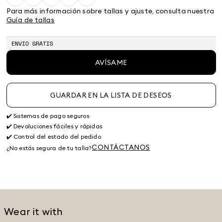
Size:
Size:
Size:
Size:
Size:
S
M
L
XL
2XL
Para más información sobre tallas y ajuste, consulta nuestra
Guía de tallas
ENVIO GRATIS
AVÍSAME
GUARDAR EN LA LISTA DE DESEOS
✔️ Sistemas de pago seguros
✔️ Devoluciones fáciles y rápidas
✔️ Control del estado del pedido
CONTÁCTANOS
¿No estás segura de tu talla?
Wear it with