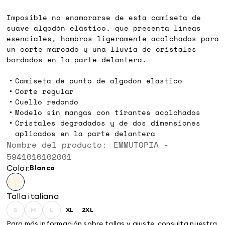
€
€
Imposible no enamorarse de esta camiseta de
suave algodón elástico, que presenta líneas
esenciales, hombros ligeramente acolchados para
un corte marcado y una lluvia de cristales
bordados en la parte delantera.
Camiseta de punto de algodón elástico
Corte regular
Cuello redondo
Modelo sin mangas con tirantes acolchados
Cristales degradados y de dos dimensiones
aplicados en la parte delantera
Nombre del producto: EMMUTOPIA -
5941016102001
Color:
blanco
Talla italiana
S
M
L
XL
2XL
Size:
Size:
Size:
Size:
Size:
S
M
L
XL
2XL
Para más información sobre tallas y ajuste, consulta nuestra