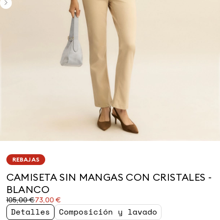
REBAJAS
CAMISETA SIN MANGAS CON CRISTALES -
BLANCO
Precio
Precio
105,00 €
73,00 €
original
actual
Detalles
Composición y lavado
105,00
73,00