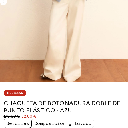
REBAJAS
CHAQUETA DE BOTONADURA DOBLE DE
PUNTO ELÁSTICO - AZUL
Precio
Precio
175,00 €
122,00 €
original
actual
Detalles
Composición y lavado
175,00
122,00