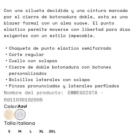
€
€
Con una silueta decidida y una cintura marcada
por el cierre de botonadura doble, esta es una
blazer formal con un alma suave. El punto
elástico permite moverse con libertad para días
exigentes con un estilo impecable.
Chaqueta de punto elástico semiforrado
Corte regular
Cuello con solapas
Cierre de doble botonadura con botones
personalizados
Bolsillos laterales con solapa
Pinzas pronunciadas y laterales perfilados
Nombre del producto: EMMEGOISTA -
5911036102005
Color:
azul
Talla italiana
S
M
L
XL
2XL
Size:
Size:
Size:
Size:
Size: