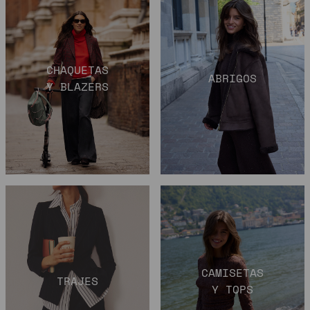
CHAQUETAS
ABRIGOS
Y BLAZERS
CAMISETAS
TRAJES
Y TOPS