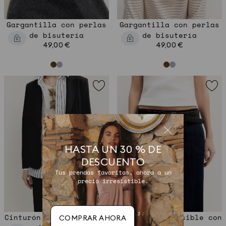
Gargantilla con perlas
Gargantilla con perlas
de bisutería
de bisutería
49,00 €
49,00 €
HASTA UN 30 % DE
DESCUENTO
Tus prendas favoritas, ahora a un
precio irresistible.
Cinturón reversible con
Cinturón reversible con
COMPRAR AHORA