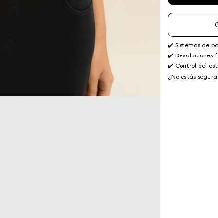
✔️ Sistemas de p
✔️ Devoluciones f
✔️ Control del es
¿No estás segura 