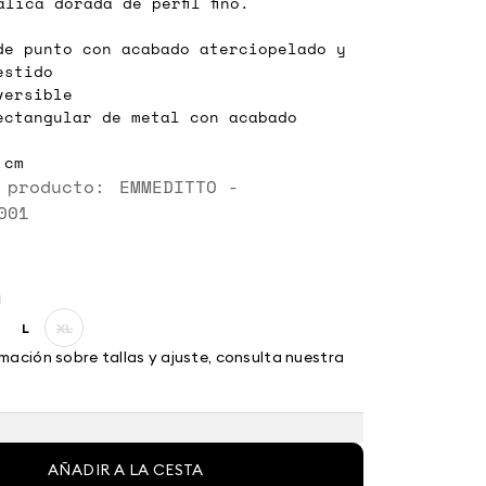
lica dorada de perfil fino.
de punto con acabado aterciopelado y
estido
versible
ectangular de metal con acabado
 cm
 producto: EMMEDITTO -
001
a
L
XL
ze:
Size:
Size:
L
XL
mación sobre tallas y ajuste, consulta nuestra
AÑADIR A LA CESTA