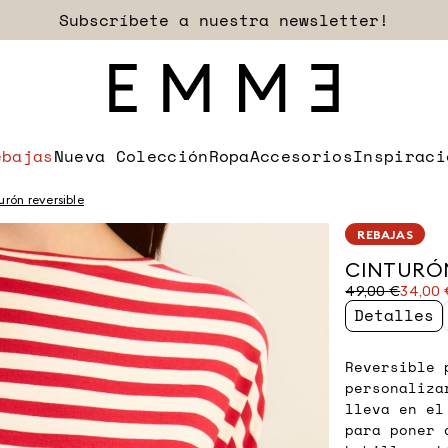
Descubre las rebajas
ebajas
Nueva Colección
Ropa
Accesorios
Inspiraci
urón reversible
REBAJAS
CINTURÓN
Precio
Precio
49,00 €
34,00 
original
actual
Detalles
49,00
34,00
€
€
Reversible 
personaliza
lleva en el
para poner 