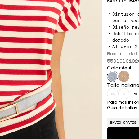
hebilla metá
Cinturón 
punto rev
Diseño re
Hebilla r
dorado
Altura: 2
Nombre del
5501016102
Color:
azul
Talla italian
XS
S
M
Size:
Size:
Si
XS
S
M
Para más infor
Guía de tallas
ENVIO GRATIS