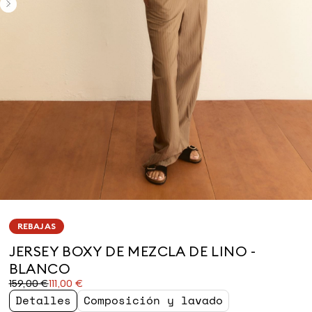
REBAJAS
JERSEY BOXY DE MEZCLA DE LINO -
BLANCO
Precio
Precio
159,00 €
111,00 €
original
actual
Detalles
Composición y lavado
159,00
111,00