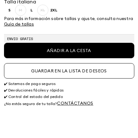
Talla italiana
S
M
L
XL
2XL
Size:
Size:
Size:
Size:
Size:
S
M
L
XL
2XL
Para más información sobre tallas y ajuste, consulta nuestra
Guía de tallas
ENVIO GRATIS
AÑADIR A LA CESTA
GUARDAR EN LA LISTA DE DESEOS
✔️ Sistemas de pago seguros
✔️ Devoluciones fáciles y rápidas
✔️ Control del estado del pedido
CONTÁCTANOS
¿No estás segura de tu talla?