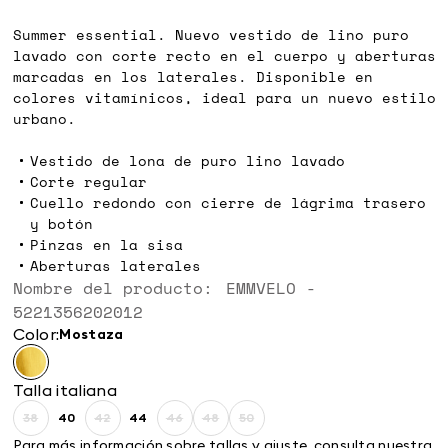
€
€
Summer essential. Nuevo vestido de lino puro
lavado con corte recto en el cuerpo y aberturas
marcadas en los laterales. Disponible en
colores vitamínicos, ideal para un nuevo estilo
urbano.
Vestido de lona de puro lino lavado
Corte regular
Cuello redondo con cierre de lágrima trasero
y botón
Pinzas en la sisa
Aberturas laterales
Nombre del producto: EMMVELO -
5221356202012
Color:
mostaza
Talla italiana
38
40
42
44
46
48
50
Size:
Size:
Size:
Size:
Size:
Size:
Size:
38
40
42
44
46
48
50
Para más información sobre tallas y ajuste, consulta nuestra