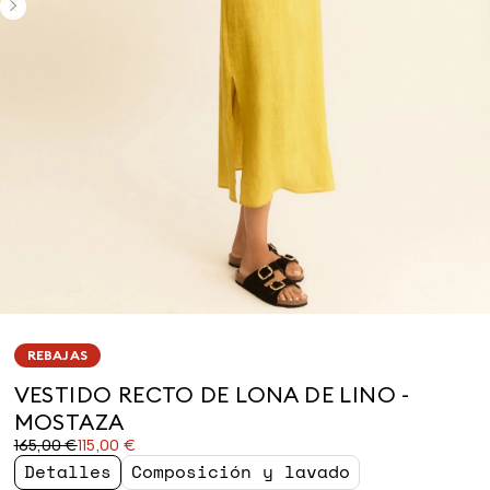
REBAJAS
VESTIDO RECTO DE LONA DE LINO -
MOSTAZA
Precio
Precio
165,00 €
115,00 €
original
actual
Detalles
Composición y lavado
165,00
115,00