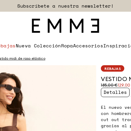
Descubre las rebajas
ebajas
Nueva Colección
Ropa
Accesorios
Inspiraci
stido midi de raso elástico
REBAJAS
VESTIDO 
Precio
Precio
185,00 €
129,00
original
actual
Detalles
185,00
129,00
€
€
El nuevo ve
con hombrer
cut out tra
gracias al 