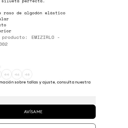
 silueta perfecta.
e raso de algodón elástico
ular
cto
erior
 producto: EMIZIRLO -
002
a
44
46
48
ze:
Size:
Size:
Size:
2
44
46
48
mación sobre tallas y ajuste, consulta nuestra
AVÍSAME