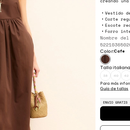
creando una
Vestido d
Corte reg
Escote re
Forro int
Nombre del
5221036502
Color:
cafe
Talla italian
38
40
42
Size:
Size:
Si
38
40
4
Para más infor
Guía de tallas
ENVIO GRATIS