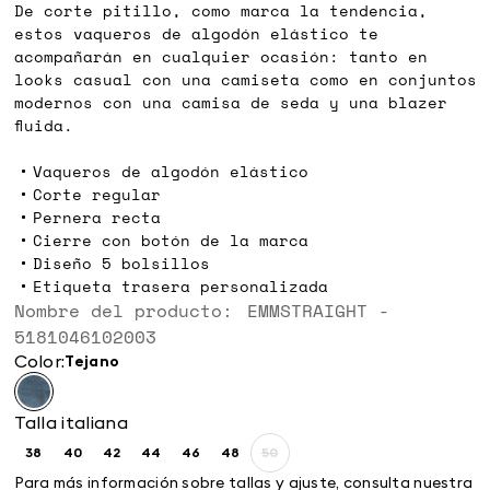
De corte pitillo, como marca la tendencia,
estos vaqueros de algodón elástico te
acompañarán en cualquier ocasión: tanto en
looks casual con una camiseta como en conjuntos
modernos con una camisa de seda y una blazer
fluida.
Vaqueros de algodón elástico
Corte regular
Pernera recta
Cierre con botón de la marca
Diseño 5 bolsillos
Etiqueta trasera personalizada
Nombre del producto: EMMSTRAIGHT -
5181046102003
Color:
tejano
Talla italiana
38
40
42
44
46
48
50
Size:
Size:
Size:
Size:
Size:
Size:
Size:
38
40
42
44
46
48
50
Para más información sobre tallas y ajuste, consulta nuestra