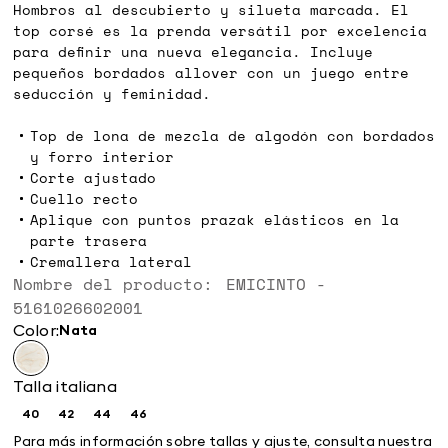
Hombros al descubierto y silueta marcada. El
top corsé es la prenda versátil por excelencia
para definir una nueva elegancia. Incluye
pequeños bordados allover con un juego entre
seducción y feminidad.
Top de lona de mezcla de algodón con bordados
y forro interior
Corte ajustado
Cuello recto
Aplique con puntos prazak elásticos en la
parte trasera
Cremallera lateral
Nombre del producto: EMICINTO -
5161026602001
Color:
nata
Talla italiana
40
42
44
46
Size:
Size:
Size:
Size:
40
42
44
46
Para más información sobre tallas y ajuste, consulta nuestra