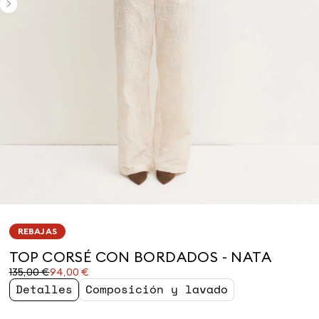
REBAJAS
TOP CORSÉ CON BORDADOS - NATA
Precio
Precio
135,00 €
94,00 €
original
actual
Detalles
Composición y lavado
135,00
94,00
€
€