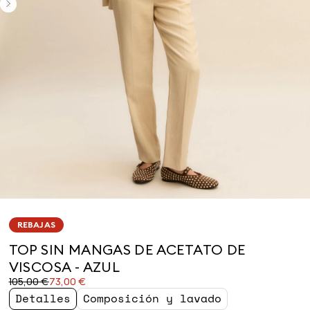
REBAJAS
TOP SIN MANGAS DE ACETATO DE
VISCOSA - AZUL
Precio
Precio
105,00 €
73,00 €
original
actual
Detalles
Composición y lavado
105,00
73,00