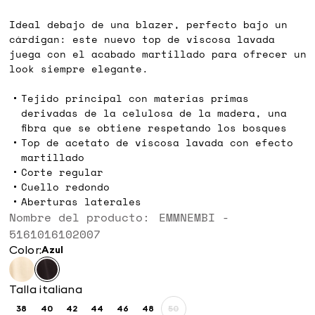
€
€
Ideal debajo de una blazer, perfecto bajo un
cárdigan: este nuevo top de viscosa lavada
juega con el acabado martillado para ofrecer un
look siempre elegante.
Tejido principal con materias primas
derivadas de la celulosa de la madera, una
fibra que se obtiene respetando los bosques
Top de acetato de viscosa lavada con efecto
martillado
Corte regular
Cuello redondo
Aberturas laterales
Nombre del producto: EMMNEMBI -
5161016102007
Color:
azul
Talla italiana
38
40
42
44
46
48
50
Size:
Size:
Size:
Size:
Size:
Size:
Size: