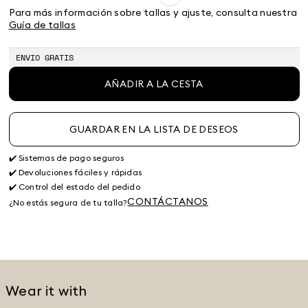
38
40
42
44
46
48
50
Para más información sobre tallas y ajuste, consulta nuestra
Guía de tallas
ENVIO GRATIS
AÑADIR A LA CESTA
GUARDAR EN LA LISTA DE DESEOS
✔️ Sistemas de pago seguros
✔️ Devoluciones fáciles y rápidas
✔️ Control del estado del pedido
CONTÁCTANOS
¿No estás segura de tu talla?
Wear it with