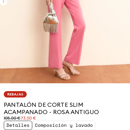
REBAJAS
PANTALÓN DE CORTE SLIM
ACAMPANADO - ROSA ANTIGUO
Precio
Precio
105,00 €
73,00 €
original
actual
Detalles
Composición y lavado
105,00
73,00