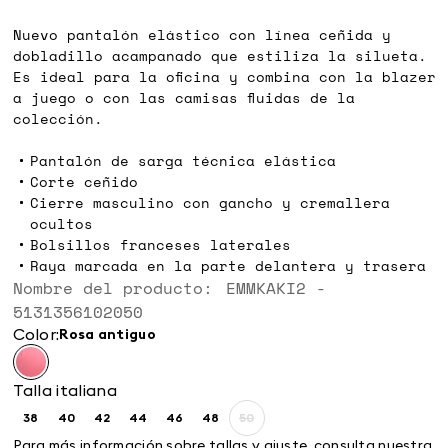
€
€
Nuevo pantalón elástico con línea ceñida y
dobladillo acampanado que estiliza la silueta.
Es ideal para la oficina y combina con la blazer
a juego o con las camisas fluidas de la
colección.
Pantalón de sarga técnica elástica
Corte ceñido
Cierre masculino con gancho y cremallera
ocultos
Bolsillos franceses laterales
Raya marcada en la parte delantera y trasera
Nombre del producto: EMMKAKI2 -
5131356102050
Color:
rosa antiguo
Talla italiana
38
40
42
44
46
48
50
Size:
Size:
Size:
Size:
Size:
Size:
Size:
38
40
42
44
46
48
50
Para más información sobre tallas y ajuste, consulta nuestra