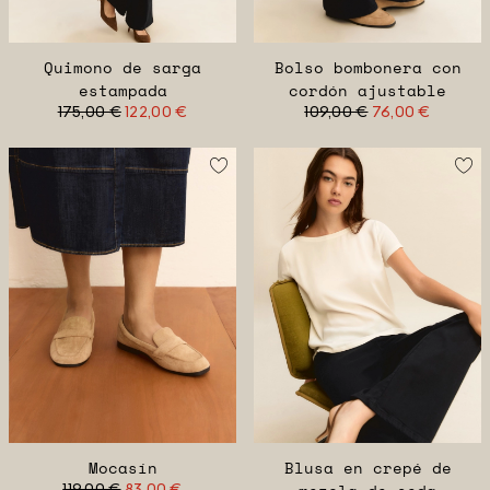
Quimono de sarga
Bolso bombonera con
estampada
cordón ajustable
175,00 €
122,00 €
109,00 €
76,00 €
Mocasín
Blusa en crepé de
119,00 €
83,00 €