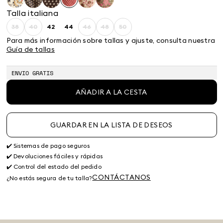
Talla italiana
38
40
42
44
46
48
50
Size:
Size:
Size:
Size:
Size:
Size:
Size:
38
40
42
44
46
48
50
Para más información sobre tallas y ajuste, consulta nuestra
Guía de tallas
ENVIO GRATIS
AÑADIR A LA CESTA
GUARDAR EN LA LISTA DE DESEOS
✔️ Sistemas de pago seguros
✔️ Devoluciones fáciles y rápidas
✔️ Control del estado del pedido
CONTÁCTANOS
¿No estás segura de tu talla?