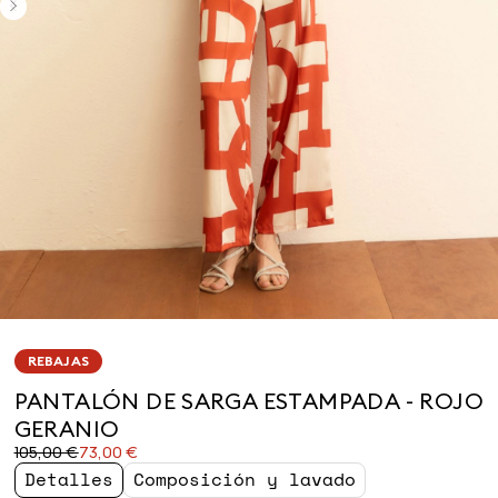
REBAJAS
PANTALÓN DE SARGA ESTAMPADA - ROJO
GERANIO
Precio
Precio
105,00 €
73,00 €
original
actual
Detalles
Composición y lavado
105,00
73,00