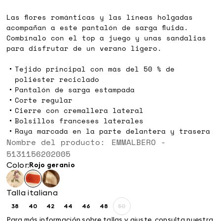
€
€
Las flores románticas y las líneas holgadas
acompañan a este pantalón de sarga fluida.
Combínalo con el top a juego y unas sandalias
para disfrutar de un verano ligero.
Tejido principal con más del 50 % de
poliéster reciclado
Pantalón de sarga estampada
Corte regular
Cierre con cremallera lateral
Bolsillos franceses laterales
Raya marcada en la parte delantera y trasera
Nombre del producto: EMMALBERO -
5131156202005
Color:
rojo geranio
Talla italiana
38
40
42
44
46
48
50
Size:
Size:
Size:
Size:
Size:
Size:
Size:
38
40
42
44
46
48
50
Para más información sobre tallas y ajuste, consulta nuestra