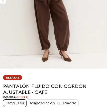
REBAJAS
PANTALÓN FLUIDO CON CORDÓN
AJUSTABLE - CAFE
Precio
Precio
159,00 €
111,00 €
original
actual
Detalles
Composición y lavado
159,00
111,00