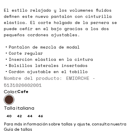
€
€
El estilo relajado y los volúmenes fluidos
definen este nuevo pantalón con cinturilla
elástica. El corte holgado de la pernera se
puede ceñir en el bajo gracias a los dos
pequeños cordones ajustables.
Pantalón de mezcla de modal
Corte regular
Inserción elástica en la cintura
Bolsillos laterales insertados
Cordón ajustable en el tobillo
Nombre del producto: EMIORCHE -
5131026602001
Color:
cafe
Talla italiana
40
42
44
46
Size:
Size:
Size:
Size:
40
42
44
46
Para más información sobre tallas y ajuste, consulta nuestra
Guía de tallas