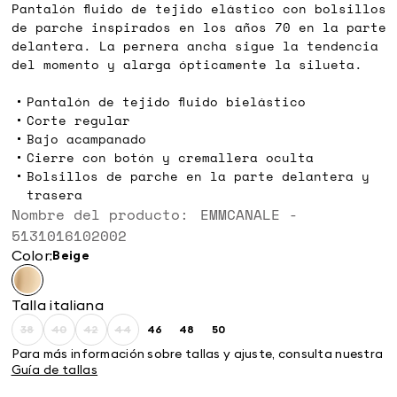
Pantalón fluido de tejido elástico con bolsillos
de parche inspirados en los años 70 en la parte
delantera. La pernera ancha sigue la tendencia
del momento y alarga ópticamente la silueta.
Pantalón de tejido fluido bielástico
Corte regular
Bajo acampanado
Cierre con botón y cremallera oculta
Bolsillos de parche en la parte delantera y
trasera
Nombre del producto: EMMCANALE -
5131016102002
Color:
beige
Talla italiana
38
40
42
44
46
48
50
Size:
Size:
Size:
Size:
Size:
Size:
Size:
38
40
42
44
46
48
50
Para más información sobre tallas y ajuste, consulta nuestra
Guía de tallas