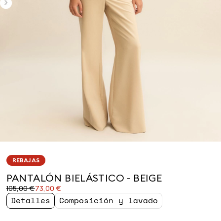
REBAJAS
PANTALÓN BIELÁSTICO - BEIGE
Precio
Precio
105,00 €
73,00 €
original
actual
Detalles
Composición y lavado
105,00
73,00
€
€