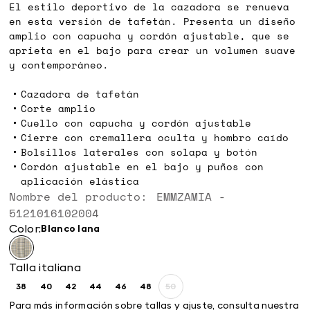
El estilo deportivo de la cazadora se renueva
en esta versión de tafetán. Presenta un diseño
amplio con capucha y cordón ajustable, que se
aprieta en el bajo para crear un volumen suave
y contemporáneo.
Cazadora de tafetán
Corte amplio
Cuello con capucha y cordón ajustable
Cierre con cremallera oculta y hombro caído
Bolsillos laterales con solapa y botón
Cordón ajustable en el bajo y puños con
aplicación elástica
Nombre del producto: EMMZAMIA -
5121016102004
Color:
blanco lana
Talla italiana
38
40
42
44
46
48
50
Size:
Size:
Size:
Size:
Size:
Size:
Size:
38
40
42
44
46
48
50
Para más información sobre tallas y ajuste, consulta nuestra