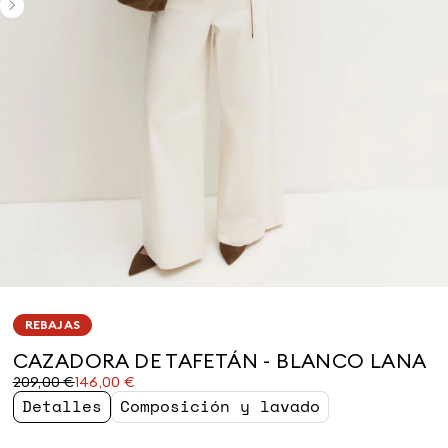
REBAJAS
CAZADORA DE TAFETÁN - BLANCO LANA
Precio
Precio
209,00 €
146,00 €
original
actual
Detalles
Composición y lavado
209,00
146,00
€
€