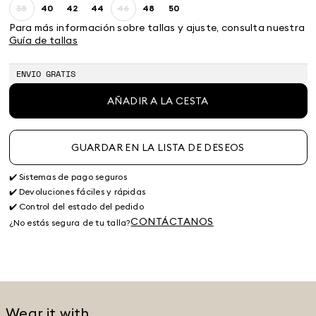
38
40
42
44
46
48
50
Size:
Size:
Size:
Size:
Size:
Size:
Size:
38
40
42
44
46
48
50
Para más información sobre tallas y ajuste, consulta nuestra
Guía de tallas
ENVIO GRATIS
AÑADIR A LA CESTA
GUARDAR EN LA LISTA DE DESEOS
✔️ Sistemas de pago seguros
✔️ Devoluciones fáciles y rápidas
✔️ Control del estado del pedido
CONTÁCTANOS
¿No estás segura de tu talla?
Wear it with