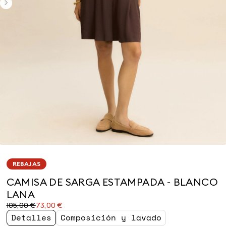
REBAJAS
CAMISA DE SARGA ESTAMPADA - BLANCO
LANA
Precio
Precio
105,00 €
73,00 €
original
actual
Detalles
Composición y lavado
105,00
73,00