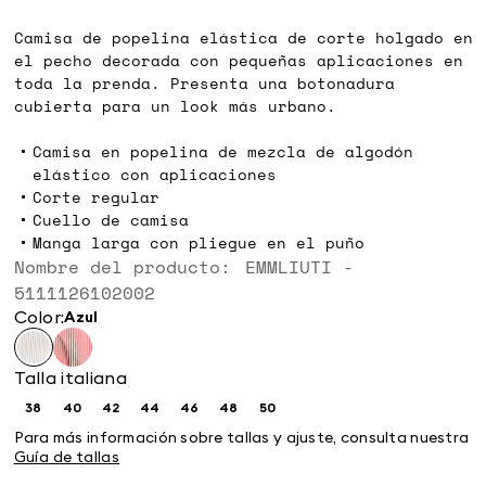
€
€
Camisa de popelina elástica de corte holgado en
el pecho decorada con pequeñas aplicaciones en
toda la prenda. Presenta una botonadura
cubierta para un look más urbano.
Camisa en popelina de mezcla de algodón
elástico con aplicaciones
Corte regular
Cuello de camisa
Manga larga con pliegue en el puño
Nombre del producto: EMMLIUTI -
5111126102002
Color:
azul
Talla italiana
38
40
42
44
46
48
50
Size:
Size:
Size:
Size:
Size:
Size:
Size:
38
40
42
44
46
48
50
Para más información sobre tallas y ajuste, consulta nuestra
Guía de tallas