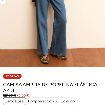
REBAJAS
CAMISA AMPLIA DE POPELINA ELÁSTICA -
AZUL
Precio
Precio
129,00 €
90,00 €
original
actual
Detalles
Composición y lavado
129,00
90,00