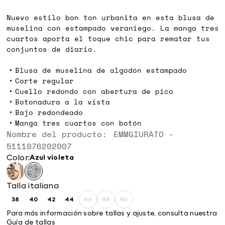
€
€
Nuevo estilo bon ton urbanita en esta blusa de
muselina con estampado veraniego. La manga tres
cuartos aporta el toque chic para rematar tus
conjuntos de diario.
Blusa de muselina de algodón estampado
Corte regular
Cuello redondo con abertura de pico
Botonadura a la vista
Bajo redondeado
Manga tres cuartos con botón
Nombre del producto: EMMGIURATO -
5111076202007
Color:
azul violeta
Talla italiana
38
40
42
44
46
48
50
Size:
Size:
Size:
Size:
Size:
Size:
Size:
38
40
42
44
46
48
50
Para más información sobre tallas y ajuste, consulta nuestra
Guía de tallas