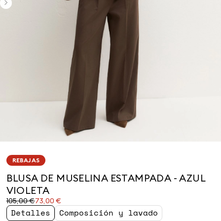
REBAJAS
BLUSA DE MUSELINA ESTAMPADA - AZUL
VIOLETA
Precio
Precio
105,00 €
73,00 €
original
actual
Detalles
Composición y lavado
105,00
73,00