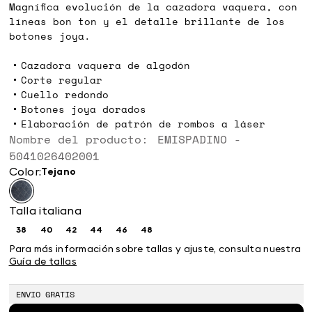
Magnífica evolución de la cazadora vaquera, con
líneas bon ton y el detalle brillante de los
botones joya.
Cazadora vaquera de algodón
Corte regular
Cuello redondo
Botones joya dorados
Elaboración de patrón de rombos a láser
Nombre del producto: EMISPADINO -
5041026402001
Color:
tejano
Talla italiana
38
40
42
44
46
48
Size:
Size:
Size:
Size:
Size:
Size:
38
40
42
44
46
48
Para más información sobre tallas y ajuste, consulta nuestra
Guía de tallas
ENVIO GRATIS